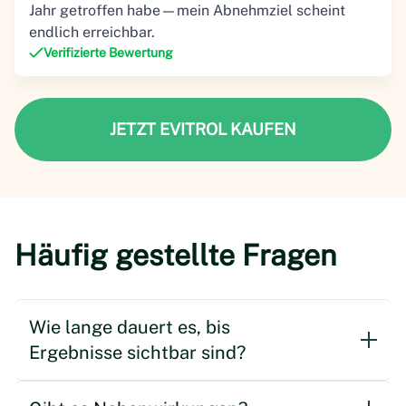
Jahr getroffen habe—mein Abnehmziel scheint
endlich erreichbar.
Verifizierte Bewertung
JETZT EVITROL KAUFEN
Häufig gestellte Fragen
Wie lange dauert es, bis
Ergebnisse sichtbar sind?
Individuelle Erfahrungen können variieren.
Einige Nutzer berichten, dass sie sich bereits